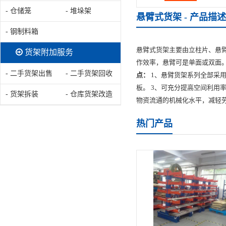
- 仓储笼
- 堆垛架
悬臂式货架 - 产品描述
- 钢制料箱
悬臂式货架主要由立柱片、悬
货架附加服务
作效率，悬臂可是单面或双面
- 二手货架出售
- 二手货架回收
点：
1、悬臂货架系列全部采
板。 3、可充分提高空间利
- 货架拆装
- 仓库货架改造
物资流通的机械化水平，减轻劳
热门产品